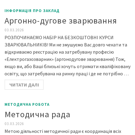
ІНФОРМАЦІЯ ПРО ЗАКЛАД
Аргонно-дугове зварювання
03.03.2026
РОЗПОЧИНАЄМО НАБІР НА БЕЗКОШТОВНІ КУРСИ
ЗВАРЮВАЛЬНИКІВ! Ми не змушуємо Вас довго чекати та
відкриваємо реєстрацію на затребувану професію
«Електрогазозварник» (аргонодугове зварювання) Тож,
якщо ви, або Ваші близькі хочуть отримати кваліфіковану
освіту, що затребувана на ринку праці і де не потрібно …
ЧИТАТИ ДАЛІ
МЕТОДИЧНА РОБОТА
Методична рада
03.03.2026
Метою діяльності методичної ради є координація всіх