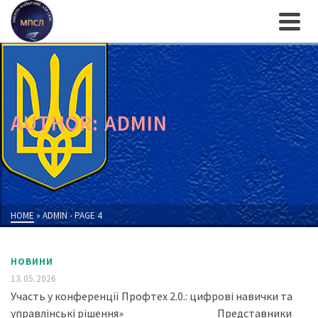
AUTHOR: ADMIN
HOME
»
ADMIN
- PAGE 4
НОВИНИ
13.05.2026
Участь у конференції Профтех 2.0.: цифрові навички та
управлінські рішення» Представники