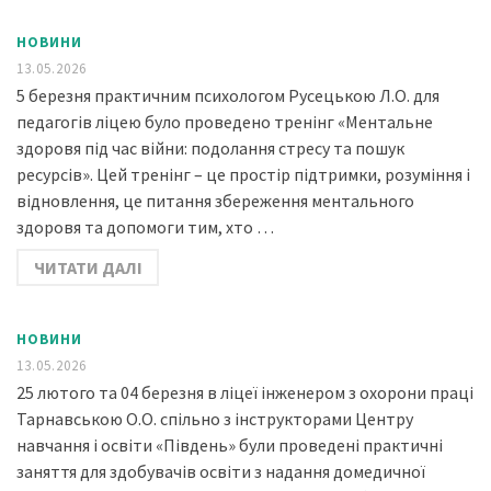
НОВИНИ
13.05.2026
5 березня практичним психологом Русецькою Л.О. для
педагогів ліцею було проведено тренінг «Ментальне
здоровя під час війни: подолання стресу та пошук
ресурсів». Цей тренінг – це простір підтримки, розуміння і
відновлення, це питання збереження ментального
здоровя та допомоги тим, хто …
ЧИТАТИ ДАЛІ
НОВИНИ
13.05.2026
25 лютого та 04 березня в ліцеї інженером з охорони праці
Тарнавською О.О. спільно з інструкторами Центру
навчання і освіти «Південь» були проведені практичні
заняття для здобувачів освіти з надання домедичної