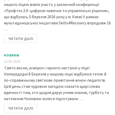
нашого ліцею взяли участь у заключній конференції
«Профтех 2.0: цифрові навички та управлінські рішення»,
що відбулась 5 березня 2026 року у м. Києві.У рамках
мультидонорської ініціативи Skills4Recovery впродовж 16
…
ЧИТАТИ ДАЛІ
НОВИНИ
13.05.2026
Свято весни, усмішок і гарного настрою у ліцеї
Напередодні 8 Березня у нашому ліцеї відбулося тепле й
по-справжньому святкове привітання жінок-педагогів.
Цей день став чудовою нагодою сказати щирі слова
вдячності тим, хто щодня дарує учням знання, турботу та
натхнення.Чоловіки-колеги підготували …
ЧИТАТИ ДАЛІ