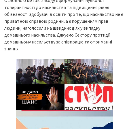
Основною метою заходу є формування нульової
толерантності до насильства та підвищення рівня
обізнаності здобувачів освіти про те, що насильство не є
приватною справою родини, а є порушенням прав
людини; наголосили на швидких діях у випадку
домашнього насильства. Дякуємо Сектору протидії
домашньому насильству за співпрацю та отриманні
знання.