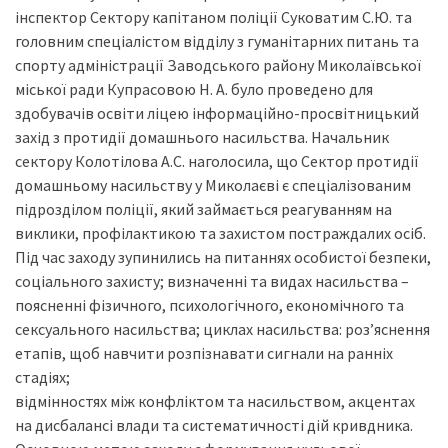
інспектор Сектору капітаном поліції Суковатим С.Ю. та
головним спеціалістом відділу з гуманітарних питань та
спорту адміністрації Заводського району Миколаївської
міської ради Купрасовою Н. А. було проведено для
здобувачів освіти ліцею інформаційно-просвітницький
захід з протидії домашнього насильства. Начальник
сектору Колотілова А.С. наголосила, що Сектор протидії
домашньому насильству у Миколаєві є спеціалізованим
підрозділом поліції, який займається реагуванням на
виклики, профілактикою та захистом постраждалих осіб.
Під час заходу зупинились на питаннях особистої безпеки,
соціального захисту; визначенні та видах насильства –
поясненні фізичного, психологічного, економічного та
сексуального насильства; циклах насильства: роз’яснення
етапів, щоб навчити розпізнавати сигнали на ранніх
стадіях;
відмінностях між конфліктом та насильством, акцентах
на дисбалансі влади та систематичності дій кривдника.