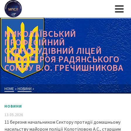
МИКОЛАЇВСЬКИЙ
ПРОФЕСІЙНИЙ
СУДНОБУДІВНИЙ ЛІЦЕЙ
ІМЕНІ ГЕРОЯ РАДЯНСЬКОГО
СОЮЗУ В.О. ГРЕЧИШНИКОВА
HOME
»
НОВИНИ
»
НОВИНИ
13.05.2026
11 березня начальником Сектору протидії домашньому
насильству майором поліції Колотіловою А.С., старшим