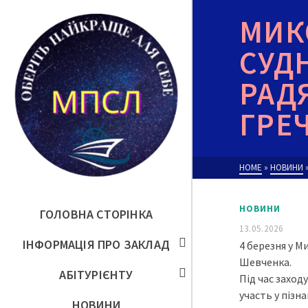
МИК
СУД
РАД
ГРЕ
HOME
»
НОВИНИ
НОВИНИ
ГОЛОВНА СТОРІНКА
13.05.2026
ІНФОРМАЦІЯ ПРО ЗАКЛАД
4 березня у М
Шевченка.
АБІТУРІЄНТУ
Під час заход
участь у пізн
НОВИНИ