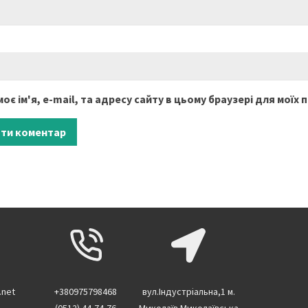
оє ім'я, e-mail, та адресу сайту в цьому браузері для моїх
.net
+380975798468
вул.Індустріальна,1 м.