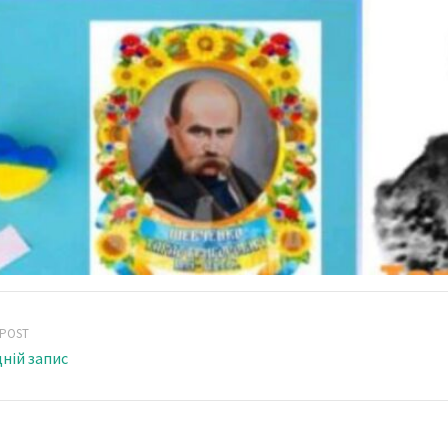
 POST
ній запис