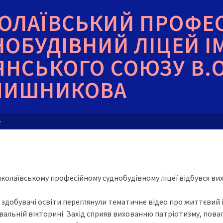
ОЛАЇВСЬКИЙ ПРОФЕ
НОБУДІВНИЙ ЛІЦЕЙ І
ЯНСЬКОГО СОЮЗУ В.О
ЧИШНИКОВА
»
иколаївському професійному суднобудівному ліцеї відбувся в
у здобувачі освіти переглянули тематичне відео про життєвий і
авальній вікторині. Захід сприяв вихованню патріотизму, пова