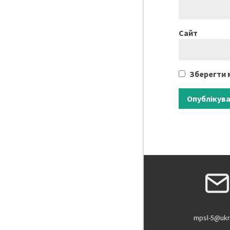
Сайт
Зберегти м
mpsl-5@ukr