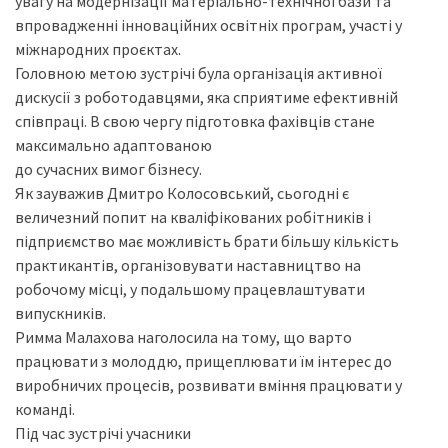
увагу на модернізації матеріально-технічної бази та
впровадженні інноваційних освітніх програм, участі у
міжнародних проєктах.
Головною метою зустрічі була організація активної
дискусії з роботодавцями, яка сприятиме ефективній
співпраці. В свою чергу підготовка фахівців стане
максимально адаптованою
до сучасних вимог бізнесу.
Як зауважив Дмитро Колосовський, сьогодні є
величезний попит на кваліфікованих робітників і
підприємство має можливість брати більшу кількість
практикантів, організовувати наставництво на
робочому місці, у подальшому працевлаштувати
випускників.
Римма Малахова наголосила на тому, що варто
працювати з молоддю, прищеплювати їм інтерес до
виробничих процесів, розвивати вміння працювати у
команді.
Під час зустрічі учасники