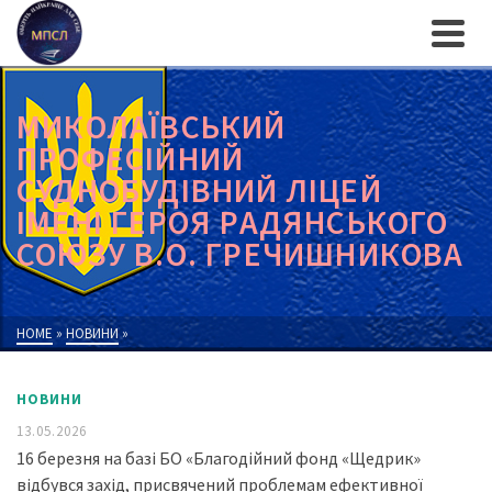
МИКОЛАЇВСЬКИЙ
ПРОФЕСІЙНИЙ
СУДНОБУДІВНИЙ ЛІЦЕЙ
ІМЕНІ ГЕРОЯ РАДЯНСЬКОГО
СОЮЗУ В.О. ГРЕЧИШНИКОВА
HOME
»
НОВИНИ
»
НОВИНИ
13.05.2026
16 березня на базі БО «Благодійний фонд «Щедрик»
відбувся захід, присвячений проблемам ефективної