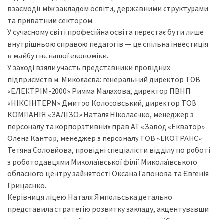
взаємодії між закладом освіти, державними структурами
та приватним сектором.
У сучасному світі професійна освіта перестає бути лише
внутрішньою справою педагогів — це спільна інвестиція
в майбутнє нашої економіки.
У заході взяли участь представники провідних
підприємств м. Миколаєва: генеральний директор ТОВ
«ЕЛЕКТРІМ-2000» Римма Малахова, директор ПВНП
«НІКОІНТЕРМ» Дмитро Колосовський, директор ТОВ
КОМПАНІЯ «ЗАЛІЗО» Наталя Ніколаєнко, менеджер з
персоналу та корпоративних прав АТ «Завод «Екватор»
Олена Кантор, менеджер з персоналу ТОВ «ЕКОТРАНС»
Тетяна Соловйова, провідні спеціалісти відділу по роботі
з роботодавцями Миколаївської філії Миколаївського
обласного центру зайнятості Оксана Гапонова та Євгенія
Грицаєнко.
Керівниця ліцею Наталя Ямпольська детально
представила стратегію розвитку закладу, акцентувавши