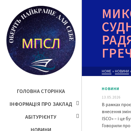
МИК
СУД
РАД
ГРЕ
HOME
»
НОВИНИ
НОВИНИ
ГОЛОВНА СТОРІНКА
13.05.2026
ІНФОРМАЦІЯ ПРО ЗАКЛАД
В рамках про
внесення змін
АБІТУРІЄНТУ
ISCO» – і це 
Говорили про 
НОВИНИ