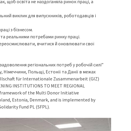
ак, щоб освіта не наздоганяла ринок праці, а
альний виклик для випускників, роботодавців і
аці з бізнесом.
ю та реальними потребами ринку праці.
 переосмислювати, вчитися й оновлювати свої
 задоволення регіональних потреб у робочій силі”
 Німеччини, Польщі, Естонії та Данії в межах
llschaft für Internationale Zusammenarbeit (GIZ)
GTHENING INSTITUTIONS TO MEET REGIONAL
amework of the Multi Donor Initiative
Poland, Estonia, Denmark, and is implemented by
lidarity Fund PL (SFPL).