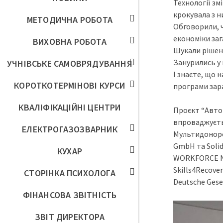
Технології зм
крокувала з н
МЕТОДИЧНА РОБОТА
Обговорили, ч
економіки заг
ВИХОВНА РОБОТА
Шукали рішенн
Занурились у 
УЧНІВСЬКЕ САМОВРЯДУВАННЯ
І знаєте, що 
КОРОТКОТЕРМІНОВІ КУРСИ
програми зара
КВАЛІФІКАЦІЙНІ ЦЕНТРИ
Проєкт “Автон
впроваджуєтьс
ЕЛЕКТРОГАЗОЗВАРНИК
Мультидонорсь
GmbH та Soli
КУХАР
WORKFORCE NEE
Skills4Recover
СТОРІНКА ПСИХОЛОГА
Deutsche Gesel
ФІНАНСОВА ЗВІТНІСТЬ
ЗВІТ ДИРЕКТОРА