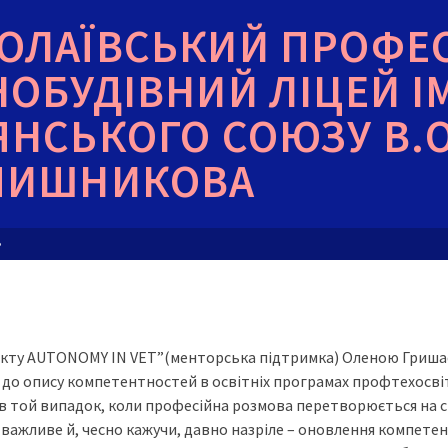
ОЛАЇВСЬКИЙ ПРОФЕ
НОБУДІВНИЙ ЛІЦЕЙ І
ЯНСЬКОГО СОЮЗУ В.О
ЧИШНИКОВА
»
єкту AUTONOMY IN VET”(менторська підтримка) Оленою Гришає
 до опису компетентностей в освітніх програмах профтехосві
був той випадок, коли професійна розмова перетворюється на с
важливе й, чесно кажучи, давно назріле – оновлення компетен