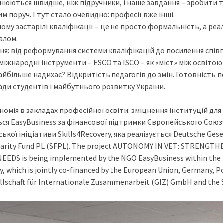
інюються швидше, ніж підручники, і наше завдання – зробити т
им поруч. І тут стало очевидно: професії вже інші.
ому застарілі кваліфікації – це не просто формальність, а ре
алом.
я: від реформування системи кваліфікацій до посилення співпр
міжнародні інструменти – ESCO та ISCO – як «міст» між освіто
найбільше надихає? Відкритість педагогів до змін. Готовність
ди студентів і майбутнього розвитку України.
омія в закладах професійної освіти: зміцнення інституцій для
я EasyBusiness за фінансової підтримки Європейського Союзу,
кої ініціативи Skills4Recovery, яка реалізується Deutsche Gese
darity Fund PL (SFPL). The project AUTONOMY IN VET: STREN
DS is being implemented by the NGO EasyBusiness within the fr
y, which is jointly co-financed by the European Union, Germany, 
lschaft für Internationale Zusammenarbeit (GIZ) GmbH and the So