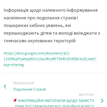
Інформація щодо належного інформування
населення про подолання страхів і
поширених хибних уявлень, які
перешкоджають дітям та молоді виїжджати з
тимчасово окупованих територій
https://docs.google.com/document/d/1-
1JiiS9GpPywdvpNOrLOwJMcaRY7304Yi3OiKBb3a2E/edit?
usp=sharing
PREVIOUS POST
Подолання Страхів
NEXT POST
ІНФОРМАЦІЙНІ МАТЕРІАЛИ ЩОДО ЗАХИСТУ
ПРАВ ПОСТРАЖДАЛИХ ВІД ЗБРОЙНОЇ АГРЕСІЇ