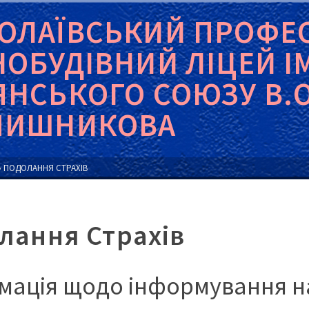
ОЛАЇВСЬКИЙ ПРОФЕ
НОБУДІВНИЙ ЛІЦЕЙ І
ЯНСЬКОГО СОЮЗУ В.О
ЧИШНИКОВА
»
ПОДОЛАННЯ СТРАХІВ
лання Страхів
мація щодо інформування н