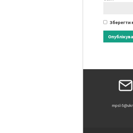
Зберегти м
mpsl-5@ukr