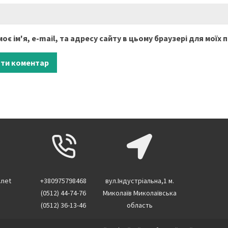
оє ім'я, e-mail, та адресу сайту в цьому браузері для моїх
.net
+380975798468
вул.Індустріальна,1 м.
(0512) 44-74-76
Миколаїв Миколаївська
(0512) 36-13-46
область