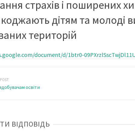
ання страхів і поширених хи
коджають дітям та молоді в
ваних територій
cs.google.com/document/d/1btr0-09PXrzlSscTwjDl11
 POST
здобувачам освіти
ТИ ВІДПОВІДЬ