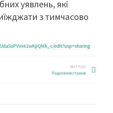
бних уявлень, які
иїжджати з тимчасово
UJda5uPVVx61wKjIQMk_c/edit?usp=sharing
NEXT POST
Подолання страхів