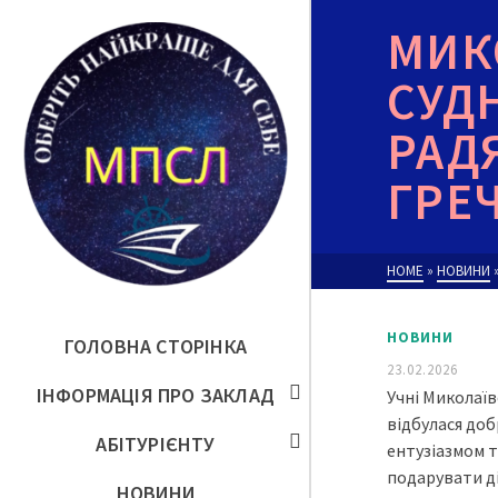
МИК
СУД
РАД
ГРЕ
HOME
»
НОВИНИ
НОВИНИ
ГОЛОВНА СТОРІНКА
23.02.2026
ІНФОРМАЦІЯ ПРО ЗАКЛАД
Учні Миколаїв
відбулася доб
АБІТУРІЄНТУ
ентузіазмом т
подарувати ді
НОВИНИ