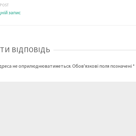
 POST
ній запис
ТИ ВІДПОВІДЬ
адреса не оприлюднюватиметься.
Обов’язкові поля позначені
*