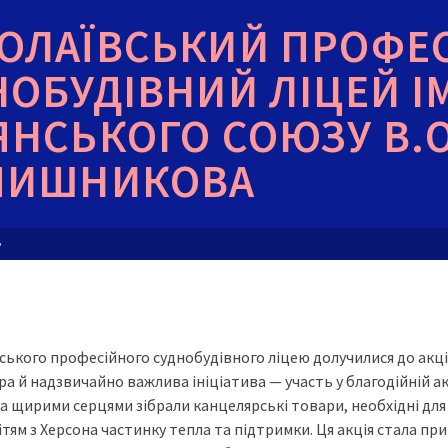
ОЛАЇВСЬКИЙ ПРОФЕ
НОБУДІВНИЙ ЛІЦЕЙ І
ЯНСЬКОГО СОЮЗУ В.О
ЧИШНИКОВА
»
ського професійного суднобудівного ліцею долучилися до акці
ра й надзвичайно важлива ініціатива — участь у благодійній ак
а щирими серцями зібрали канцелярські товари, необхідні для
тям з Херсона частинку тепла та підтримки. Ця акція стала при