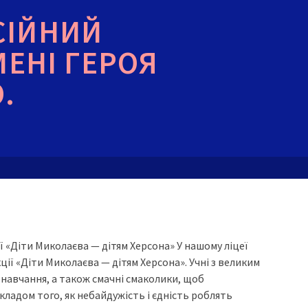
СІЙНИЙ
МЕНІ ГЕРОЯ
.
ї «Діти Миколаєва — дітям Херсона» У нашому ліцеї
ції «Діти Миколаєва — дітям Херсона». Учні з великим
 навчання, а також смачні смаколики, щоб
кладом того, як небайдужість і єдність роблять