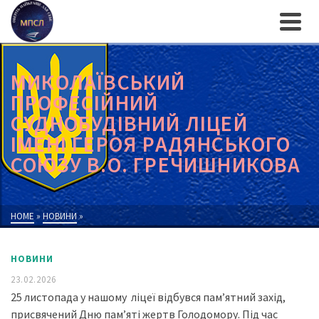
МИКОЛАЇВСЬКИЙ
ПРОФЕСІЙНИЙ
СУДНОБУДІВНИЙ ЛІЦЕЙ
ІМЕНІ ГЕРОЯ РАДЯНСЬКОГО
СОЮЗУ В.О. ГРЕЧИШНИКОВА
HOME
»
НОВИНИ
»
НОВИНИ
23.02.2026
25 листопада у нашому ліцеї відбувся пам’ятний захід,
присвячений Дню пам’яті жертв Голодомору. Під час