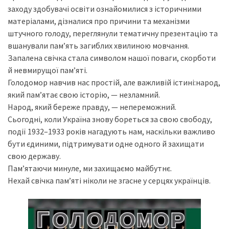
заходу здобувачі освіти ознайомилися з історичними
матеріалами, дізналися про причини та механізми
штучного голоду, переглянули тематичну презентацію та
вшанували пам’ять загиблих хвилиною мовчання.
Запалена свічка стала символом нашої поваги, скорботи
й невмирущої пам’яті.
Голодомор навчив нас простій, але важливій істині:народ,
який пам’ятає свою історію, — незламний.
Народ, який береже правду, — непереможний.
Сьогодні, коли Україна знову бореться за свою свободу,
події 1932–1933 років нагадують нам, наскільки важливо
бути єдиними, підтримувати одне одного й захищати
свою державу.
Пам’ятаючи минуле, ми захищаємо майбутнє.
Нехай свічка пам’яті ніколи не згасне у серцях українців.