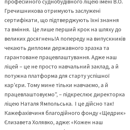
професійного суднобудівного ліцею імені В.О.
Гречишникова отримують заслужені
сертифікати, що підтверджують їхні знання
та вміння. Це лише перший крок на шляху до
великих досягнень!А попереду на випускників
чекають дипломи державного зразка та
гарантоване працевлаштування. Адже наш
ліцей – це не просто навчальний заклад, а й
потужна платформа для старту успішної
кар’єри. Тому мине тільки навчаємо, а й
працевлаштовуємо”, – підкреслює директорка
ліцею Наталя Ямпольська. І це дійсно так!
Кажефахівчиня благодійного фонду «Щедрик»
Єлизавета Холявко, адже: «Кожен наш