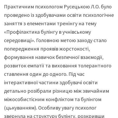
Практичним психологом Русецькою Л.О. було
проведено із здобувачами освіти психологічне
заняття з елементами тренінгу на тему
«Профілактика булінгу в учнівському
середовищі». Головною метою заходу стало
попередження проявів жорстокості,
формування навичок безпечної взаємодії,
розвиток емпатії та виховання толерантного
ставлення один до одного. Під час
інтерактивної частини здобувачі освіти
детально розібрали різницю між звичайним
міжособистісним конфліктом та булінгом
(цькуванням). Особливу увагу психолог
звернула на структуру булінгу, розкривши