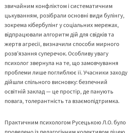
звичайним конфліктом і систематичним
цькуванням, розібрали основні види булінгу,
зокрема кібербулінг у соціальних мережах,
відпрацювали алгоритм дій для свідків та
жертв агресії, визначили способи мирного
розв’язання суперечок. Особливу увагу
психолог звернула на те, що замовчування
проблеми лише поглиблює її. Учасники заходу
дійшли спільного висновку: безпечний
освітній заклад — це простір, де панують
повага, толерантність та взаємопідтримка.
Практичним психологом Русецькою Л.О. було
проведено із педагогічним колективом ліцею