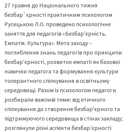
27 травня до Національного тижня
безбар`єрності практичним психологом
Русецькою Л.О. проведено психологічне
заняття для педагогів «Безбарʼєрність.
Емпатія. Культура». Мета заходу –
поглиблення знань педагогів про принципи
безбарʼєрності, розвиток емпатії як базової
навички педагога та формування культури
толерантного спілкування в освітньому
середовищі. Разом із психологом педагоги
розбирали важливі теми: від етичного
спілкування до створення безбарʼєрного та
підтримуючого середовища в стінах закладу;
розглянули різні аспекти безбарʼєрності