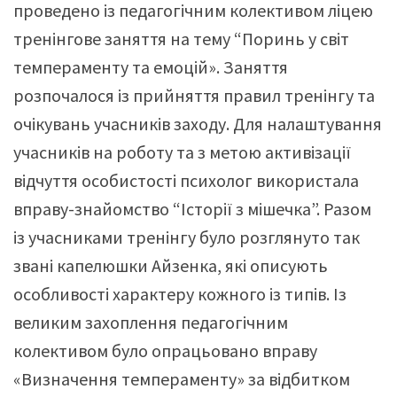
проведено із педагогічним колективом ліцею
тренінгове заняття на тему “Поринь у світ
темпераменту та емоцій». Заняття
розпочалося із прийняття правил тренінгу та
очікувань учасників заходу. Для налаштування
учасників на роботу та з метою активізації
відчуття особистості психолог використала
вправу-знайомство “Історії з мішечка”. Разом
із учасниками тренінгу було розглянуто так
звані капелюшки Айзенка, які описують
особливості характеру кожного із типів. Із
великим захоплення педагогічним
колективом було опрацьовано вправу
«Визначення темпераменту» за відбитком