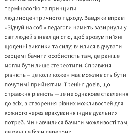
термінологію та принципи
людиноцентричного підходу. Завдяки вправі
«Відчуй на собі» педагоги намить зазирнули у
світ людей з інвалідністю, щоб зрозуміти їхні
щоденні виклики та силу; вчилися відчувати
серцем і бачити особистість там, де раніше
могли бути лише стереотипи. Справжня
рівність – це коли кожен має можливість бути
почутим і прийнятим. Тренінг довів, що
справжня рівність —це не однакове ставлення
до всіх, а створення рівних можливостей для
кожного через врахування індивідуальних
потреб. Ми навчилися бачити можливості там,
де раніше були перепони.