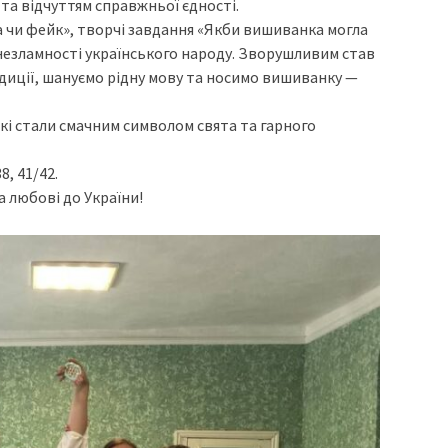
та відчуттям справжньої єдності.
 чи фейк», творчі завдання «Якби вишиванка могла
незламності українського народу. Зворушливим став
радиції, шануємо рідну мову та носимо вишиванку —
і стали смачним символом свята та гарного
8, 41/42.
 любові до України!