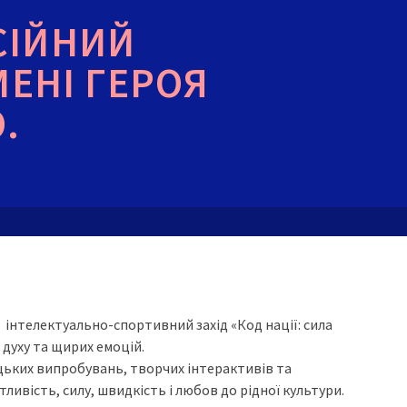
СІЙНИЙ
МЕНІ ГЕРОЯ
.
 інтелектуально-спортивний захід «Код нації: сила
духу та щирих емоцій.
цьких випробувань, творчих інтерактивів та
ивість, силу, швидкість і любов до рідної культури.