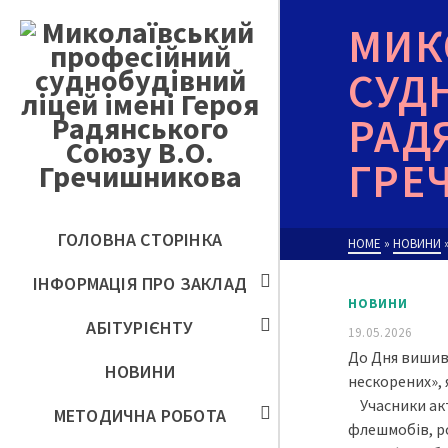
МИК
СУД
РАД
ГРЕ
ГОЛОВНА СТОРІНКА
HOME
»
НОВИНИ
ІНФОРМАЦІЯ ПРО ЗАКЛАД
НОВИНИ
АБІТУРІЄНТУ
19.05.2026
До Дня вишива
НОВИНИ
нескорених», 
Учасники акт
МЕТОДИЧНА РОБОТА
флешмобів, ро