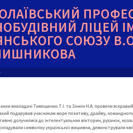
ОЛАЇВСЬКИЙ ПРОФЕ
НОБУДІВНИЙ ЛІЦЕЙ І
ЯНСЬКОГО СОЮЗУ В.О
ЧИШНИКОВА
»
нки викладачі Тимошенко Т.І. та Зінкін Н.А. провели яскравий
який подарував учасникам море позитиву, драйву, командного 
ивно долучилися до інтелектуальних вікторин, руханок, коза
згадували символіку української вишивки, демонстрували кмітл