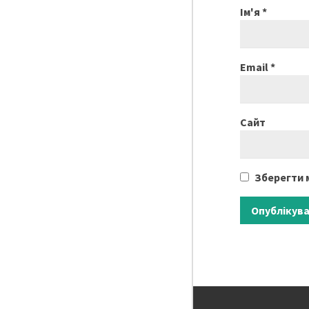
Ім'я
*
Email
*
Сайт
Зберегти м