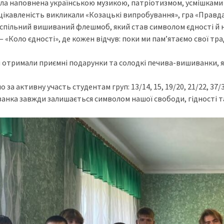
ла наповнена українською музикою, патріотизмом, усмішками 
ікавленість викликали «Козацькі випробування», гра «Правда
 спільний вишиваний флешмоб, який став символом єдності й 
— «Коло єдності», де кожен відчув: поки ми пам’ятаємо свої т
 отримали приємні подарунки та солодкі печива-вишиванки, як
за активну участь студентам груп: 13/14, 15, 19/20, 21/22, 37/3
нка завжди залишається символом нашої свободи, гідності та