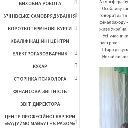
Атмосфера бу
ВИХОВНА РОБОТА
Особливу зац
говорити» та
УЧНІВСЬКЕ САМОВРЯДУВАННЯ
фінал заходу 
КОРОТКОТЕРМІНОВІ КУРСИ
живе Україна.
Усі учасники
КВАЛІФІКАЦІЙНІ ЦЕНТРИ
настрою.
Щиро дякуємо 
ЕЛЕКТРОГАЗОЗВАРНИК
Нехай вишива
КУХАР
СТОРІНКА ПСИХОЛОГА
ФІНАНСОВА ЗВІТНІСТЬ
ЗВІТ ДИРЕКТОРА
ЦЕНТР ПРОФЕСІЙНОЇ КАР’ЄРИ
«БУДУЙМО МАЙБУТНЄ РАЗОМ»