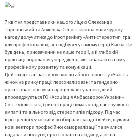
7 квітня представники нашого ліцею Олександр
Тарнавський та Анжеліка Севостьянова мали чудову
нагоду долучитися до ігротренінгу «Антистереотип: гра
для професіоналів», що відбувся у самому серці Києва. Це
був день, присвячений не лише теорії, а й глибокій
практиці подолання упереджень, які заважають нам у
професійному розвитку та комунікації.
Цей захід став частиною масштабного проєкту «Участь
жінок на ринку праці: персоналізовані та гендерно
орієнтовані послуги з працевлаштування», який
впроваджується ГО «Асоціація Амбасадорок України».
Світ змінюється, і ринок праці вимагає від нас гнучкості,
емпатії та вільного від стереотипів підходу. Під час
ігротренінгу учасники розбирали складні кейси, шукали
нові вектори професійної самореалізації та вчилися
надавати послуги, орієнтовані на людину, а не на