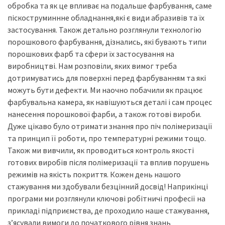
обробка та як це впливає на подальше фарбування, саме
піскоструминнне обладнання,які є види абразивів та їх
застосування. Також детально розглянули технологію
порошкового фарбування, дізнались, які бувають типи
порошкових фарб та сфери їх застосування на
виробництві. Нам розповіли, яких вимог треба
дотримуватись для поверхні перед фарбуванням та які
можуть бути дефекти. Ми наочно побачили як працює
фарбувальна камера, як навішуються деталі і сам процес
нанесення порошкової фарби, а також готові вироби.
Дуже цікаво було отримати знання про піч полімеризації
та принцип її роботи, про температурні режими тощо.
Також ми вивчили, як проводиться контроль якості
готових виробів після полімеризації та вплив порушень
режимів на якість покриття. Кожен день нашого
стажування ми здобували безцінний досвід! Наприкінці
програми ми розглянули ключові робітничі професії на
прикладі підприємства, де проходило наше стажування,
зʼясували вимоги до початкового рівня знань