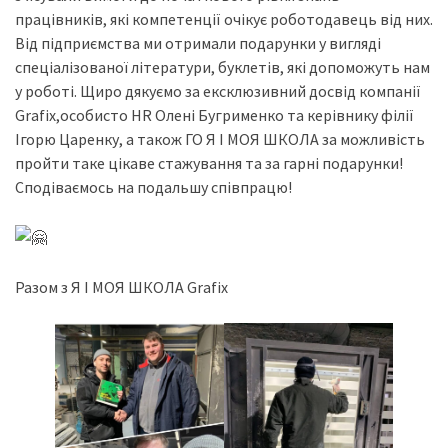
працівників, які компетенції очікує роботодавець від них.
Від підприємства ми отримали подарунки у вигляді
спеціалізованої літератури, буклетів, які допоможуть нам
у роботі. Щиро дякуємо за ексклюзивний досвід компанії
Grafix,особисто HR Олені Бугрименко та керівнику філії
Ігорю Царенку, а також ГО Я І МОЯ ШКОЛА за можливість
пройти таке цікаве стажування та за гарні подарунки!
Сподіваємось на подальшу співпрацю!
Разом з Я І МОЯ ШКОЛА Grafix