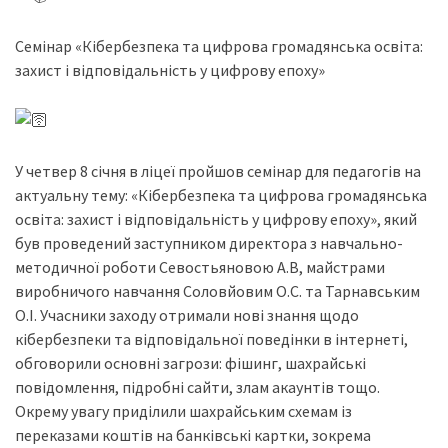
Семінар «Кібербезпека та цифрова громадянська освіта:
захист і відповідальність у цифрову епоху»
У четвер 8 січня в ліцеї пройшов семінар для педагогів на
актуальну тему: «Кібербезпека та цифрова громадянська
освіта: захист і відповідальність у цифрову епоху», який
був проведений заступником директора з навчально-
методичної роботи Севостьяновою А.В, майстрами
виробничого навчання Соловйовим О.С. та Тарнавським
О.І. Учасники заходу отримали нові знання щодо
кібербезпеки та відповідальної поведінки в інтернеті,
обговорили основні загрози: фішинг, шахрайські
повідомлення, підробні сайти, злам акаунтів тощо.
Окрему увагу приділили шахрайським схемам із
переказами коштів на банківські картки, зокрема