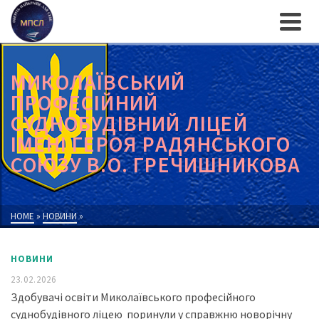
МИКОЛАЇВСЬКИЙ
ПРОФЕСІЙНИЙ
СУДНОБУДІВНИЙ ЛІЦЕЙ
ІМЕНІ ГЕРОЯ РАДЯНСЬКОГО
СОЮЗУ В.О. ГРЕЧИШНИКОВА
HOME
»
НОВИНИ
»
НОВИНИ
23.02.2026
Здобувачі освіти Миколаївського професійного
суднобудівного ліцею поринули у справжню новорічну