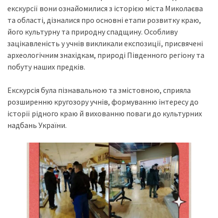
екскурсії вони ознайомилися з історією міста Миколаєва
та області, дізналися про основні етапи розвитку краю,
його культурну та природну спадщину. Особливу
зацікавленість у учнів викликали експозиції, присвячені
археологічним знахідкам, природі Південного регіону та
побуту наших предків.
Екскурсія була пізнавальною та змістовною, сприяла
розширенню кругозору учнів, формуванню інтересу до
історії рідного краю й вихованню поваги до культурних
надбань України.