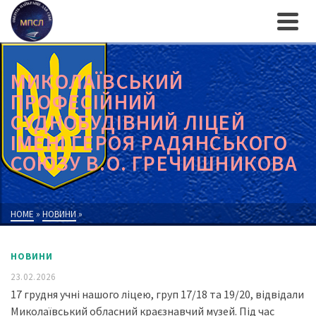
МИКОЛАЇВСЬКИЙ
ПРОФЕСІЙНИЙ
СУДНОБУДІВНИЙ ЛІЦЕЙ
ІМЕНІ ГЕРОЯ РАДЯНСЬКОГО
СОЮЗУ В.О. ГРЕЧИШНИКОВА
HOME
»
НОВИНИ
»
НОВИНИ
23.02.2026
17 грудня учні нашого ліцею, груп 17/18 та 19/20, відвідали
Миколаївський обласний краєзнавчий музей. Під час