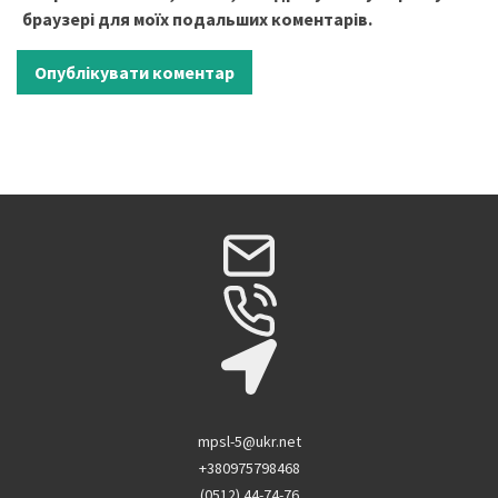
браузері для моїх подальших коментарів.
mpsl-5@ukr.net
+380975798468
(0512) 44-74-76