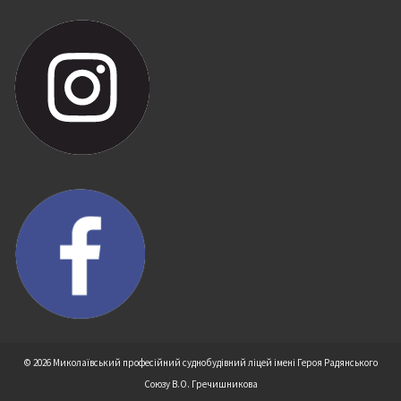
© 2026 Миколаївський професійний суднобудівний ліцей імені Героя Радянського
Союзу В.О. Гречишникова