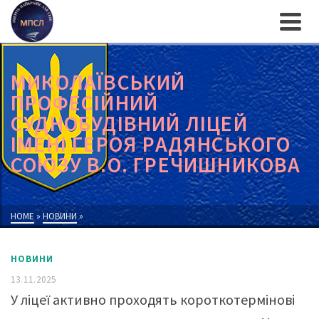
МИКОЛАЇВСЬКИЙ
ПРОФЕСІЙНИЙ
СУДНОБУДІВНИЙ ЛІЦЕЙ
ІМЕНІ ГЕРОЯ РАДЯНСЬКОГО
СОЮЗУ В.О. ГРЕЧИШНИКОВА
HOME
»
НОВИНИ
»
НОВИНИ
13.11.2025
У ліцеї активно проходять короткотермінові