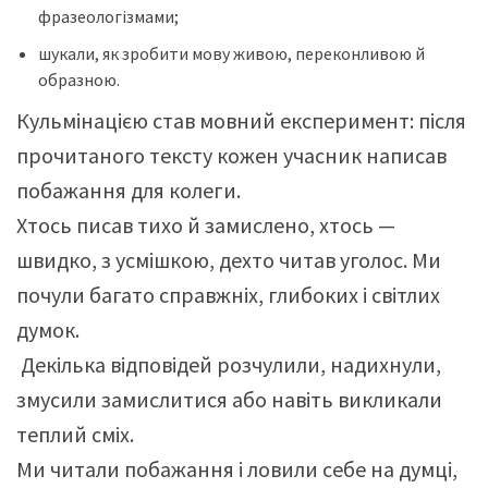
фразеологізмами;
шукали, як зробити мову живою, переконливою й
образною.
Кульмінацією став мовний експеримент: після
прочитаного тексту кожен учасник написав
побажання для колеги.
Хтось писав тихо й замислено, хтось —
швидко, з усмішкою, дехто читав уголос. Ми
почули багато справжніх, глибоких і світлих
думок.
Декілька відповідей розчулили, надихнули,
змусили замислитися або навіть викликали
теплий сміх.
Ми читали побажання і ловили себе на думці,