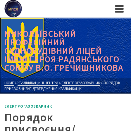
МИКОЛАЇВСЬКИЙ
ПРОФЕСІЙНИЙ
СУДНОБУДІВНИЙ ЛІЦЕЙ
ІМЕНІ ГЕРОЯ РАДЯНСЬКОГО
СОЮЗУ В.О. ГРЕЧИШНИКОВА
HOME
»
КВАЛІФІКАЦІЙНІ ЦЕНТРИ
»
ЕЛЕКТРОГАЗОЗВАРНИК
»
ПОРЯДОК
ПРИСВОЄННЯ/ПІДТВЕРДЖЕННЯ КВАЛІФІКАЦІЙ
ЕЛЕКТРОГАЗОЗВАРНИК
Порядок
присвоєння/