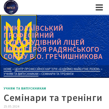
МИКОЛАЇВСЬКИЙ
ПРОФЕСІЙНИЙ
СУДНОБУДІВНИЙ ЛІЦЕЙ
ІМЕНІ ГЕРОЯ РАДЯНСЬКОГО
СОЮЗУ В.О. ГРЕЧИШНИКОВА
HOME
»
ЦЕНТР ПРОФЕСІЙНОЇ КАР’ЄРИ «БУДУЙМО МАЙБУТНЄ РАЗОМ»
»
УЧНЯМ ТА ВИПУСКНИКАМ
»
СЕМІНАРИ ТА ТРЕНІНГИ
УЧНЯМ ТА ВИПУСКНИКАМ
Семінари та тренінги
25.05.2024