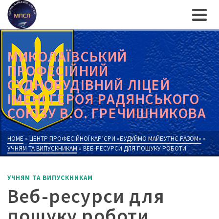
МИКОЛАЇВСЬКИЙ
ПРОФЕСІЙНИЙ
СУДНОБУДІВНИЙ ЛІЦЕЙ
ІМЕНІ ГЕРОЯ РАДЯНСЬКОГО
СОЮЗУ В.О. ГРЕЧИШНИКОВА
HOME
»
ЦЕНТР ПРОФЕСІЙНОЇ КАР’ЄРИ «БУДУЙМО МАЙБУТНЄ РАЗОМ»
»
УЧНЯМ ТА ВИПУСКНИКАМ
»
ВЕБ-РЕСУРСИ ДЛЯ ПОШУКУ РОБОТИ
УЧНЯМ ТА ВИПУСКНИКАМ
Веб-ресурси для
пошуку роботи