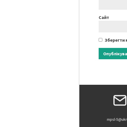
Сайт
Зберегти м
mpsl-5@ukr