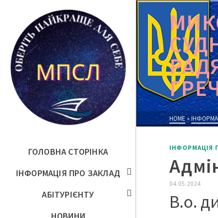
МИК
СУД
РАД
ГРЕ
HOME
»
ІНФОРМА
ІНФОРМАЦІЯ 
ГОЛОВНА СТОРІНКА
Адмі
ІНФОРМАЦІЯ ПРО ЗАКЛАД
04.05.2024
АБІТУРІЄНТУ
В.о. 
НОВИНИ