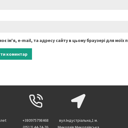
оє ім'я, e-mail, та адресу сайту в цьому браузері для моїх
.net
+380975798468
вул.Індустріальна,1 м.
(0512) 44-74-76
Миколаїв Миколаївська