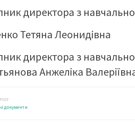
пник директора з навчально
нко Тетяна Леонидівна
пник директора з навчально
тьянова Анжеліка Валеріївн
 POST
чі документи