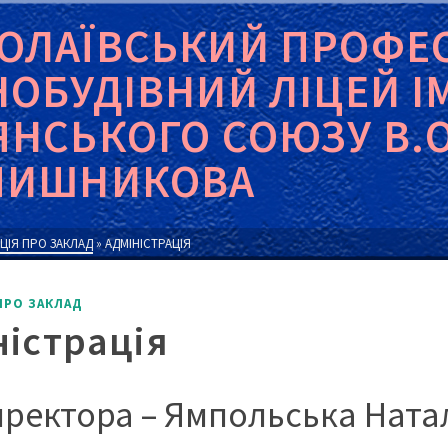
ОЛАЇВСЬКИЙ ПРОФЕ
НОБУДІВНИЙ ЛІЦЕЙ І
ЯНСЬКОГО СОЮЗУ В.О
ЧИШНИКОВА
ЦІЯ ПРО ЗАКЛАД
»
АДМІНІСТРАЦІЯ
ПРО ЗАКЛАД
ністрація
директора – Ямпольська Ната