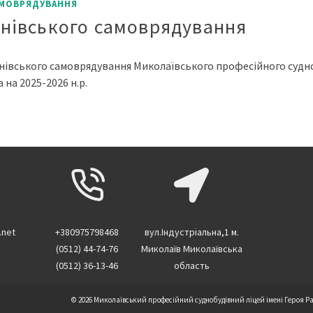
АМОВРЯДУВАННЯ
чнівського самоврядування
нівського самоврядування Миколаївського професійного судноб
на 2025-2026 н.р.
.net
+380975798468
вул.Індустріальна,1 м.
(0512) 44-74-76
Миколаїв Миколаївська
(0512) 36-13-46
область
© 2026 Миколаївський професійний суднобудівний ліцей імені Героя Р