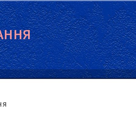
АННЯ
ня