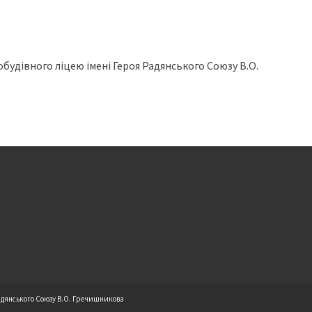
удівного ліцею імені Героя Радянського Союзу В.О.
адянського Союзу В.О. Гречишникова