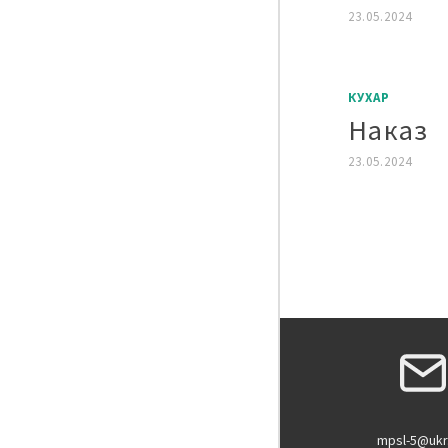
23.05.2024
КУХАР
Наказ
23.05.2024
Пагіна
записі
mpsl-5@ukr