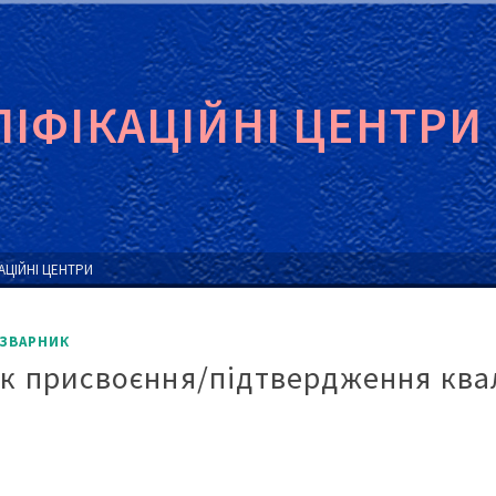
ЛІФІКАЦІЙНІ ЦЕНТРИ
АЦІЙНІ ЦЕНТРИ
ЗВАРНИК
к присвоєння/підтвердження ква