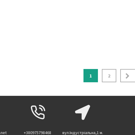
ція
1
2
в
.net
+380975798468
вул.Індустріальна,1 м.