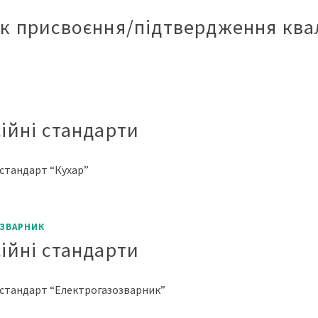
к присвоєння/підтвердження ква
ійні стандарти
стандарт “Кухар”
ЗВАРНИК
ійні стандарти
стандарт “Електрогазозварник”